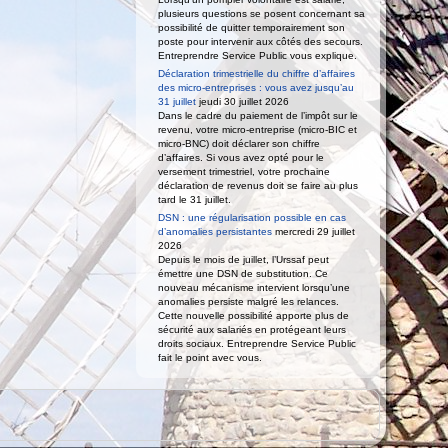
plusieurs questions se posent concernant sa
possibilité de quitter temporairement son
poste pour intervenir aux côtés des secours.
Entreprendre Service Public vous explique.
Déclaration trimestrielle du chiffre d’affaires
des micro-entreprises : vous avez jusqu’au
31 juillet
jeudi 30 juillet 2026
Dans le cadre du paiement de l’impôt sur le
revenu, votre micro-entreprise (micro-BIC et
micro-BNC) doit déclarer son chiffre
d’affaires. Si vous avez opté pour le
versement trimestriel, votre prochaine
déclaration de revenus doit se faire au plus
tard le 31 juillet.
DSN : une régularisation possible en cas
d’anomalies persistantes
mercredi 29 juillet
2026
Depuis le mois de juillet, l’Urssaf peut
émettre une DSN de substitution. Ce
nouveau mécanisme intervient lorsqu’une
anomalies persiste malgré les relances.
Cette nouvelle possibilité apporte plus de
sécurité aux salariés en protégeant leurs
droits sociaux. Entreprendre Service Public
fait le point avec vous.