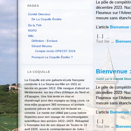
Le pôle de compétiti
PAGES
décembre 2023. Nucl
Fleurieux sur l’Arbr
Comité Directeur
mesure sans étanch
De La Coquille Étoilée
De la TVA
L’article
Bienvenue 
RGPD
[…]
Wiki
Définition : Enclave
Tout lire →
Bienven
Gérard Mourou
Compte rendu OPECST 2019
Pourquoi La Coquille Étoilée ?
Bienvenue 
LA COQUILLE
Validé par le
Comité Dire
La Coquille est une gabarre-écurie française
construite à La Seyne-sur-Mer en 1811 et
Le pôle de compétiti
lancée en janvier 1812. Elle navigue d'abord en
décembre 2023. Nucl
Méditerranée, sur les côtes d'Afrique du Nord et
d'Espagne. Une fois remis en état et
Fleurieux sur l’Arbr
réaménagé pour des voyages au long cours, ce
mesure sans étanch
trois-mâts jaugeant 380 tonneaux et portant
quatorze pièces de canon est reclassé en
L’article
Bienvenue 
corvette. Le navire est utilisé par Louis Isidore
Duperrey pour son voyage de circumnavigation
[…]
scientifique des années 1822–1825. Rebaptisé
L'Astrolabe lors de son départ de Toulon le 10
Tout lire →
Bienven
avril 1826, sous le commandement de Jules