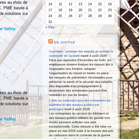
mbres au mois de
10
11
12
13
14
15
16
EX, PME basée à
17
18
19
20
21
22
23
de solutions sur
24
25
26
27
28
29
30
31
« Fév
r Valley
.
EN JUSTICE
Incendies : protéger les salariés et assurer la
continuité de l’activité
mardi 4 août 2026
Face aux épisodes d’incendies de forêt, les
employeurs doivent évaluer les risques liés à
l’exposition aux fumées, adapter
l’organisation du travail et mettre en place
les mesures de prévention nécessaires pour
préserver la santé et la sécurité des salariés.
Des dispositifs d’accompagnement à
destination des entreprises peuvent être
mbres au mois de
mobilisés en cas de besoin.
EX, PME basée à
L’aide au carburant pour les entreprises du
de solutions sur
bâtiment et des travaux publics est
prolongée
lundi 3 août 2026
Les entreprises du secteur du bâtiment et
des travaux publics utilisant du gazole non
r Valley
.
routier peuvent solliciter une aide
exceptionnelle. Cette mesure a été mise en
place en mai 2026 suite à la hausse des prix
du carburant dans le contexte de la guerre