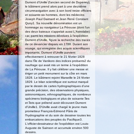
Dumont d'Urville (l'ancien second de Duperrey),
le bâtiment prend alors part à une deuxième
circumnavigation avec à son bord treize officiers
et soixante-six hommes, dont les médecins
Joseph Paul Gaimard et Jean René Constant
Quoy1. Sa nouvelle dénomination est un
hommage au navigateur La Pérouse (dont l'un
des deux bateaux s'appelait aussi L'Astrolabe)
car, parmi les missions dévolues à l'expédition
Dumont d'Urville, figure la recherche des traces
de ce devancier disparu en 1788. Durant son
voyage, qui enregistre des acquis scientifiques
importants, Dumont d'Urville parvient
effectivement à retrouver le 21 février 1828
dans l’île de Vanikoro des indices probants2 du
naufrage qui avait mis un terme à l'expédition
de La Pérouse. Il y fait célébrer une messe et
ériger un petit monument sur la côte en mars
1828. Le bâtiment rejoint Marseille le 24 février
1829. Le bilan scientifique est surtout marqué
par le dessin de cartes hydrographiques d’une
grande précision, des observations physiques,
astronomiques, ethnographiques, de nombreux
spécimens biologiques et plus de soixante îles
et îlots que prétend avoir découvert Dumont
d’Urville1. D'Urville avait chargé le jeune mais
prometteur François-Edmond Pâris de
l'hydrographie et du soin de dessiner toutes les
embarcations des peuples du Pacifique3.
L'officier-dessinateur de l'expédition est Louis-
Auguste de Sainson et accumule environ 500
dessins.