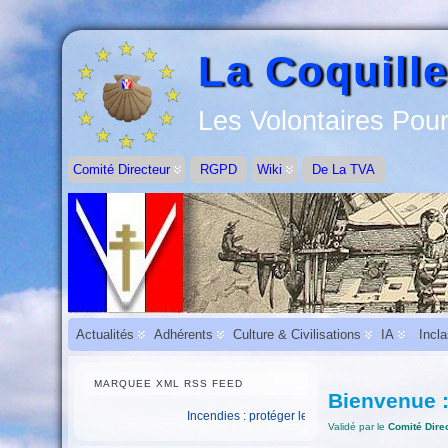
La Coquille
Les Volontaires Pour
Comité Directeur
RGPD
Wiki
De La TVA
Actualités
Adhérents
Culture & Civilisations
IA
Incl
MARQUEE XML RSS FEED
Bienvenue 
Incendies : protéger les salariés et assurer la continuité d
Validé par le
Comité Dire