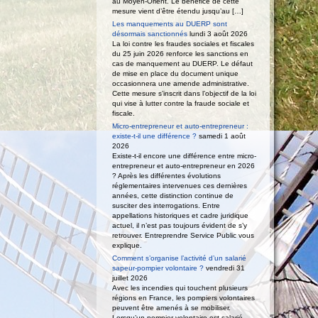
au Moyen-Orient. Le bénéfice de cette
mesure vient d’être étendu jusqu’au […]
Les manquements au DUERP sont
désormais sanctionnés
lundi 3 août 2026
La loi contre les fraudes sociales et fiscales
du 25 juin 2026 renforce les sanctions en
cas de manquement au DUERP. Le défaut
de mise en place du document unique
occasionnera une amende administrative.
Cette mesure s’inscrit dans l’objectif de la loi
qui vise à lutter contre la fraude sociale et
fiscale.
Micro-entrepreneur et auto-entrepreneur :
existe-t-il une différence ?
samedi 1 août
2026
Existe-t-il encore une différence entre micro-
entrepreneur et auto-entrepreneur en 2026
? Après les différentes évolutions
réglementaires intervenues ces dernières
années, cette distinction continue de
susciter des interrogations. Entre
appellations historiques et cadre juridique
actuel, il n’est pas toujours évident de s’y
retrouver. Entreprendre Service Public vous
explique.
Comment s’organise l’activité d’un salarié
sapeur-pompier volontaire ?
vendredi 31
juillet 2026
Avec les incendies qui touchent plusieurs
régions en France, les pompiers volontaires
peuvent être amenés à se mobiliser.
Lorsqu’un pompier volontaire est salarié,