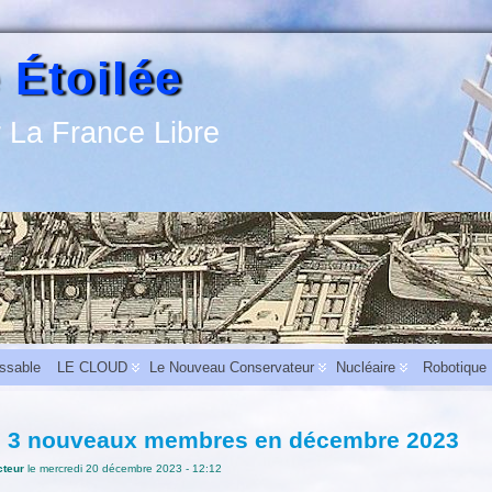
 Étoilée
 La France Libre
assable
LE CLOUD
Le Nouveau Conservateur
Nucléaire
Robotique
: 3 nouveaux membres en décembre 2023
e l’activité
-
L’aide au carburant pour les entreprises du bâtiment et des travaux pub
cteur
le mercredi 20 décembre 2023 - 12:12