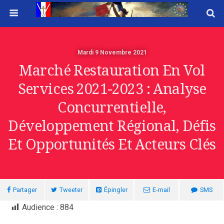
Mardi 9 Novembre 2021
Marché Restauration En Vol
Services 2021-2023 : Analyse
Concurrentielle,
Développement Régional, Défis
Et Opportunités Et Acteurs Clés
Partager
Tweeter
Épingler
E-mail
SMS
Audience :
884