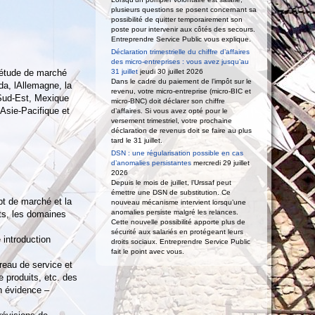
plusieurs questions se posent concernant sa
possibilité de quitter temporairement son
poste pour intervenir aux côtés des secours.
Entreprendre Service Public vous explique.
Déclaration trimestrielle du chiffre d’affaires
des micro-entreprises : vous avez jusqu’au
létude de marché
31 juillet
jeudi 30 juillet 2026
Dans le cadre du paiement de l’impôt sur le
a, lAllemagne, la
revenu, votre micro-entreprise (micro-BIC et
 Sud-Est, Mexique
micro-BNC) doit déclarer son chiffre
’Asie-Pacifique et
d’affaires. Si vous avez opté pour le
versement trimestriel, votre prochaine
déclaration de revenus doit se faire au plus
tard le 31 juillet.
DSN : une régularisation possible en cas
d’anomalies persistantes
mercredi 29 juillet
2026
Depuis le mois de juillet, l’Urssaf peut
émettre une DSN de substitution. Ce
pt de marché et la
nouveau mécanisme intervient lorsqu’une
anomalies persiste malgré les relances.
its, les domaines
Cette nouvelle possibilité apporte plus de
sécurité aux salariés en protégeant leurs
 introduction
droits sociaux. Entreprendre Service Public
fait le point avec vous.
ureau de service et
 produits, etc. des
n évidence –