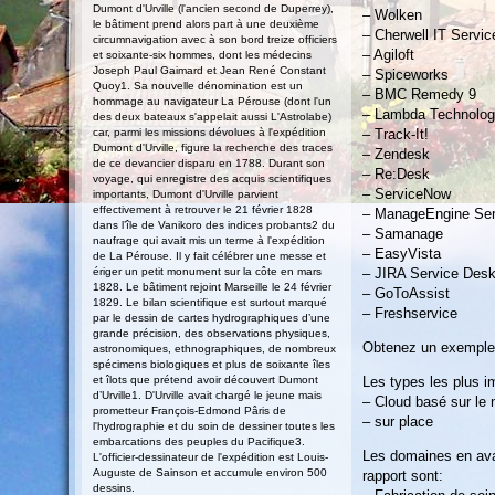
Dumont d'Urville (l'ancien second de Duperrey),
– Wolken
le bâtiment prend alors part à une deuxième
– Cherwell IT Serv
circumnavigation avec à son bord treize officiers
– Agiloft
et soixante-six hommes, dont les médecins
Joseph Paul Gaimard et Jean René Constant
– Spiceworks
Quoy1. Sa nouvelle dénomination est un
– BMC Remedy 9
hommage au navigateur La Pérouse (dont l'un
– Lambda Technolog
des deux bateaux s'appelait aussi L'Astrolabe)
car, parmi les missions dévolues à l'expédition
– Track-It!
Dumont d'Urville, figure la recherche des traces
– Zendesk
de ce devancier disparu en 1788. Durant son
– Re:Desk
voyage, qui enregistre des acquis scientifiques
– ServiceNow
importants, Dumont d'Urville parvient
effectivement à retrouver le 21 février 1828
– ManageEngine Se
dans l’île de Vanikoro des indices probants2 du
– Samanage
naufrage qui avait mis un terme à l'expédition
– EasyVista
de La Pérouse. Il y fait célébrer une messe et
ériger un petit monument sur la côte en mars
– JIRA Service Des
1828. Le bâtiment rejoint Marseille le 24 février
– GoToAssist
1829. Le bilan scientifique est surtout marqué
– Freshservice
par le dessin de cartes hydrographiques d’une
grande précision, des observations physiques,
Obtenez un exemple 
astronomiques, ethnographiques, de nombreux
spécimens biologiques et plus de soixante îles
et îlots que prétend avoir découvert Dumont
Les types les plus i
d’Urville1. D'Urville avait chargé le jeune mais
– Cloud basé sur le
prometteur François-Edmond Pâris de
– sur place
l'hydrographie et du soin de dessiner toutes les
embarcations des peuples du Pacifique3.
Les domaines en aval
L'officier-dessinateur de l'expédition est Louis-
Auguste de Sainson et accumule environ 500
rapport sont:
dessins.