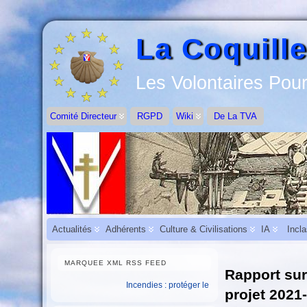
La Coquille
Les Volontaires Pour
Comité Directeur
RGPD
Wiki
De La TVA
Actualités
Adhérents
Culture & Civilisations
IA
Incl
MARQUEE XML RSS FEED
Rapport sur
Incendies : protéger les salariés et assurer la continuité de l’
projet 2021