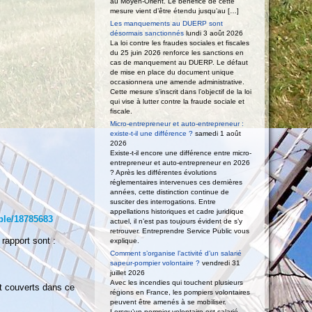
au Moyen-Orient. Le bénéfice de cette
mesure vient d’être étendu jusqu’au […]
Les manquements au DUERP sont
désormais sanctionnés
lundi 3 août 2026
La loi contre les fraudes sociales et fiscales
du 25 juin 2026 renforce les sanctions en
cas de manquement au DUERP. Le défaut
de mise en place du document unique
occasionnera une amende administrative.
Cette mesure s’inscrit dans l’objectif de la loi
qui vise à lutter contre la fraude sociale et
fiscale.
Micro-entrepreneur et auto-entrepreneur :
existe-t-il une différence ?
samedi 1 août
2026
Existe-t-il encore une différence entre micro-
entrepreneur et auto-entrepreneur en 2026
? Après les différentes évolutions
réglementaires intervenues ces dernières
années, cette distinction continue de
susciter des interrogations. Entre
appellations historiques et cadre juridique
ple/18785683
actuel, il n’est pas toujours évident de s’y
retrouver. Entreprendre Service Public vous
rapport sont :
explique.
Comment s’organise l’activité d’un salarié
sapeur-pompier volontaire ?
vendredi 31
juillet 2026
Avec les incendies qui touchent plusieurs
et couverts dans ce
régions en France, les pompiers volontaires
peuvent être amenés à se mobiliser.
Lorsqu’un pompier volontaire est salarié,