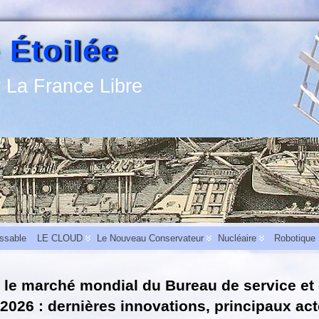
 Étoilée
 La France Libre
assable
LE CLOUD
Le Nouveau Conservateur
Nucléaire
Robotique
 le marché mondial du Bureau de service et
activité
-
L’aide au carburant pour les entreprises du bâtiment et des travaux publics
-2026 : dernières innovations, principaux act