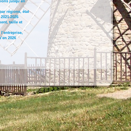
isions jusqu’en
ar régions, état
 2021-2026
t, taille et
l’entreprise,
u’en 2026