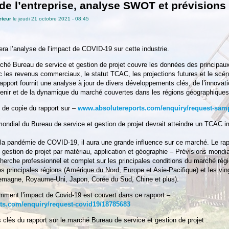
de l’entreprise, analyse SWOT et prévisions
cteur
le jeudi 21 octobre 2021 - 08:45
tera l’analyse de l’impact de COVID-19 sur cette industrie.
rché Bureau de service et gestion de projet couvre les données des principaux 
c les revenus commerciaux, le statut TCAC, les projections futures et le scéna
rapport fournit une analyse à jour de divers développements clés, de l’innovat
venir et de la dynamique du marché couvertes dans les régions géographiques
de copie du rapport sur –
www.absolutereports.com/enquiry/request-sam
mondial du Bureau de service et gestion de projet devrait atteindre un TCAC i
la pandémie de COVID-19, il aura une grande influence sur ce marché. Le rap
 gestion de projet par matériau, application et géographie – Prévisions mondi
cherche professionnel et complet sur les principales conditions du marché ré
es principales régions (Amérique du Nord, Europe et Asie-Pacifique) et les vin
llemagne, Royaume-Uni, Japon, Corée du Sud, Chine et plus).
ment l’impact de Covid-19 est couvert dans ce rapport –
ts.com/enquiry/request-covid19/18785683
s clés du rapport sur le marché Bureau de service et gestion de projet :