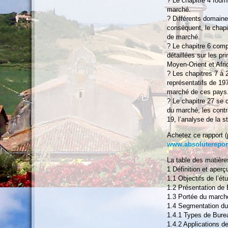
? Le chapitre 4 fourn
marché.
? Différents domaine
conséquent, le chapi
de marché.
? Le chapitre 6 com
détaillées sur les p
Moyen-Orient et Afri
? Les chapitres 7 à 
représentatifs de 19
marché de ces pays
? Le chapitre 27 se 
du marché, les cont
19, l’analyse de la s
Achetez ce rapport 
www.absoluterepor
La table des matière
1 Définition et aper
1.1 Objectifs de l’ét
1.2 Présentation de 
1.3 Portée du marché
1.4 Segmentation d
1.4.1 Types de Burea
1.4.2 Applications d