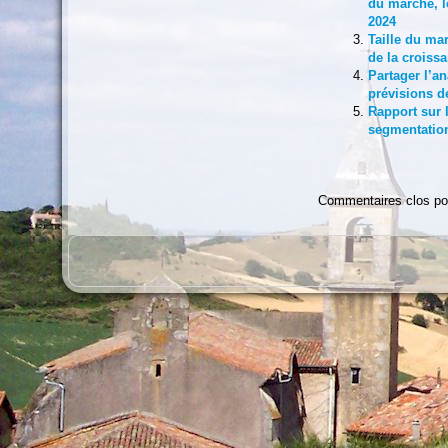
du marché, le
2024
Taille du ma
de la croiss
Partager l’a
prévisions d
Rapport sur 
segmentation
Commentaires clos po