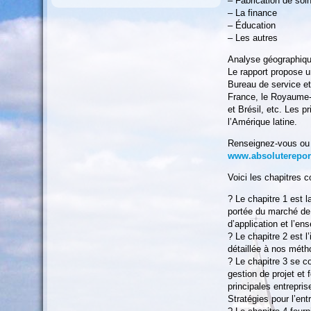
– Fabrication de soi
– La finance
– Éducation
– Les autres
Analyse géographiqu
Le rapport propose u
Bureau de service et
France, le Royaume-U
et Brésil, etc. Les p
l’Amérique latine.
Renseignez-vous ou p
www.absolutereport
Voici les chapitres 
? Le chapitre 1 est 
portée du marché de 
d’application et l’en
? Le chapitre 2 est 
détaillée à nos mét
? Le chapitre 3 se co
gestion de projet et
principales entrepri
Stratégies pour l’ent