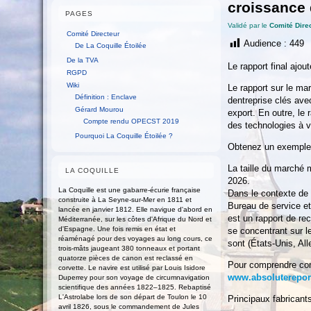
croissance 
PAGES
Validé par le
Comité Dire
Comité Directeur
Audience :
449
De La Coquille Étoilée
De la TVA
Le rapport final ajou
RGPD
Wiki
Le rapport sur le ma
Définition : Enclave
dentreprise clés ave
Gérard Mourou
export. En outre, le 
Compte rendu OPECST 2019
des technologies à 
Pourquoi La Coquille Étoilée ?
Obtenez un exemple 
La taille du marché 
LA COQUILLE
2026.
La Coquille est une gabarre-écurie française
Dans le contexte de 
construite à La Seyne-sur-Mer en 1811 et
Bureau de service et
lancée en janvier 1812. Elle navigue d'abord en
est un rapport de re
Méditerranée, sur les côtes d'Afrique du Nord et
d'Espagne. Une fois remis en état et
se concentrant sur l
réaménagé pour des voyages au long cours, ce
sont (États-Unis, A
trois-mâts jaugeant 380 tonneaux et portant
quatorze pièces de canon est reclassé en
Pour comprendre com
corvette. Le navire est utilisé par Louis Isidore
www.absoluterepor
Duperrey pour son voyage de circumnavigation
scientifique des années 1822–1825. Rebaptisé
L'Astrolabe lors de son départ de Toulon le 10
Principaux fabricant
avril 1826, sous le commandement de Jules