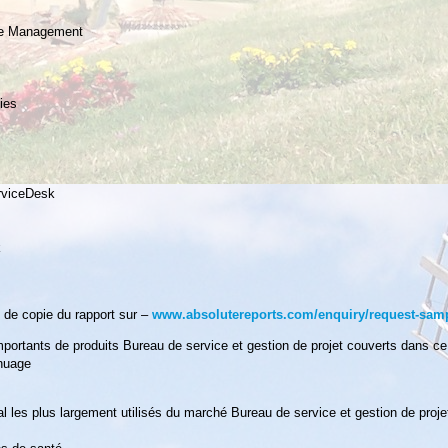
ice Management
ies
rviceDesk
k
de copie du rapport sur –
www.absolutereports.com/enquiry/request-sam
mportants de produits Bureau de service et gestion de projet couverts dans ce 
 nuage
 les plus largement utilisés du marché Bureau de service et gestion de proj