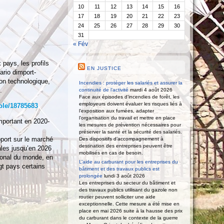
10
11
12
13
14
15
16
17
18
19
20
21
22
23
24
25
26
27
28
29
30
31
« Fév
pays, les profils
EN JUSTICE
rio dimport-
ion technologique,
Incendies : protéger les salariés et assurer la
.
continuité de l’activité
mardi 4 août 2026
Face aux épisodes d’incendies de forêt, les
employeurs doivent évaluer les risques liés à
ple/18785683
l’exposition aux fumées, adapter
l’organisation du travail et mettre en place
mportant en 2020-
les mesures de prévention nécessaires pour
préserver la santé et la sécurité des salariés.
port sur le marché
Des dispositifs d’accompagnement à
destination des entreprises peuvent être
ales jusqu’en 2026
mobilisés en cas de besoin.
gional du monde, en
L’aide au carburant pour les entreprises du
gt pays certains
bâtiment et des travaux publics est
prolongée
lundi 3 août 2026
Les entreprises du secteur du bâtiment et
des travaux publics utilisant du gazole non
routier peuvent solliciter une aide
exceptionnelle. Cette mesure a été mise en
place en mai 2026 suite à la hausse des prix
du carburant dans le contexte de la guerre