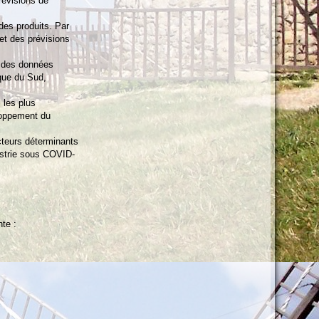
révisions de
des produits. Par
et des prévisions
s des données
que du Sud,
 les plus
loppement du
cteurs déterminants
ustrie sous COVID-
nte :