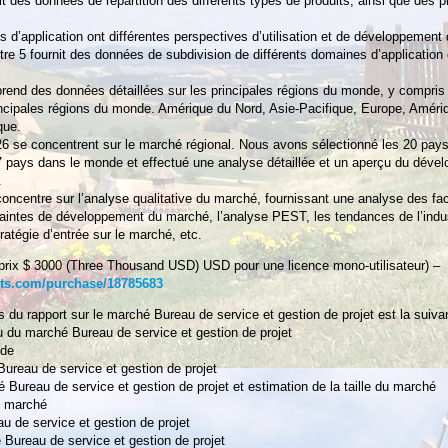
it des données de répartition des différents types de produits, ainsi que des p
s d’application ont différentes perspectives d’utilisation et de développement 
tre 5 fournit des données de subdivision de différents domaines d’application 
prend des données détaillées sur les principales régions du monde, y compri
rincipales régions du monde. Amérique du Nord, Asie-Pacifique, Europe, Améri
que.
26 se concentrent sur le marché régional. Nous avons sélectionné les 20 pays
7 pays dans le monde et effectué une analyse détaillée et un aperçu du déve
.
concentre sur l’analyse qualitative du marché, fournissant une analyse des fa
raintes de développement du marché, l’analyse PEST, les tendances de l’ind
tratégie d’entrée sur le marché, etc.
(prix $ 3000 (Three Thousand USD) USD pour une licence mono-utilisateur) –
ts.com/purchase/18785683
s du rapport sur le marché Bureau de service et gestion de projet est la suiva
çu du marché Bureau de service et gestion de projet
ude
Bureau de service et gestion de projet
 Bureau de service et gestion de projet et estimation de la taille du marché
u marché
u de service et gestion de projet
e Bureau de service et gestion de projet