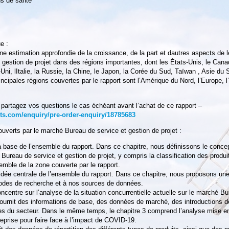
ns de santé
e :
ne estimation approfondie de la croissance, de la part et dautres aspects de 
 gestion de projet dans des régions importantes, dont les États-Unis, le Canad
ni, lItalie, la Russie, la Chine, le Japon, la Corée du Sud, Taïwan , Asie du
rincipales régions couvertes par le rapport sont l’Amérique du Nord, l’Europe, l
artagez vos questions le cas échéant avant l’achat de ce rapport –
s.com/enquiry/pre-order-enquiry/18785683
couverts par le marché Bureau de service et gestion de projet :
la base de l’ensemble du rapport. Dans ce chapitre, nous définissons le conce
Bureau de service et gestion de projet, y compris la classification des produ
semble de la zone couverte par le rapport.
l’idée centrale de l’ensemble du rapport. Dans ce chapitre, nous proposons une
hodes de recherche et à nos sources de données.
ncentre sur l’analyse de la situation concurrentielle actuelle sur le marché B
 fournit des informations de base, des données de marché, des introductions de
ses du secteur. Dans le même temps, le chapitre 3 comprend l’analyse mise e
reprise pour faire face à l’impact de COVID-19.