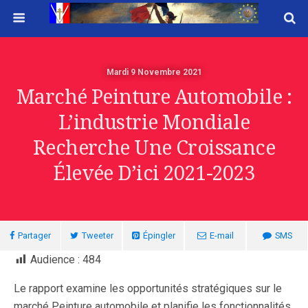
Mardi 9 Novembre 2021
Marché Peinture Automobile :
L’industrie Mondiale
Recherche Une Croissance
Élevée D’ici 2021-2023
Partager
Tweeter
Épingler
E-mail
SMS
Audience :
484
Le rapport examine les opportunités stratégiques sur le
marché Peinture automobile et planifie les fonctionnalités