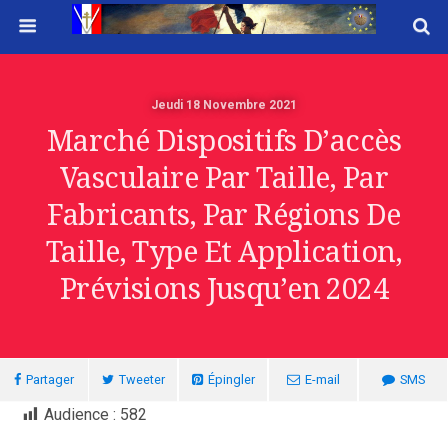
Jeudi 18 Novembre 2021
Marché Dispositifs D’accès
Vasculaire Par Taille, Par
Fabricants, Par Régions De
Taille, Type Et Application,
Prévisions Jusqu’en 2024
Partager
Tweeter
Épingler
E-mail
SMS
Audience :
582