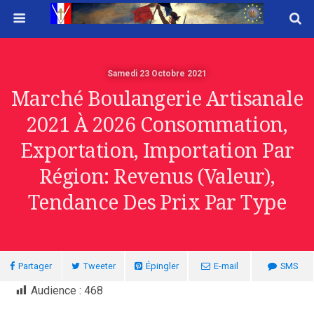
Samedi 23 Octobre 2021
Marché Boulangerie Artisanale
2021 À 2026 Consommation,
Exportation, Importation Par
Région: Revenus (valeur),
Tendance Des Prix Par Type
Partager
Tweeter
Épingler
E-mail
SMS
Audience :
468