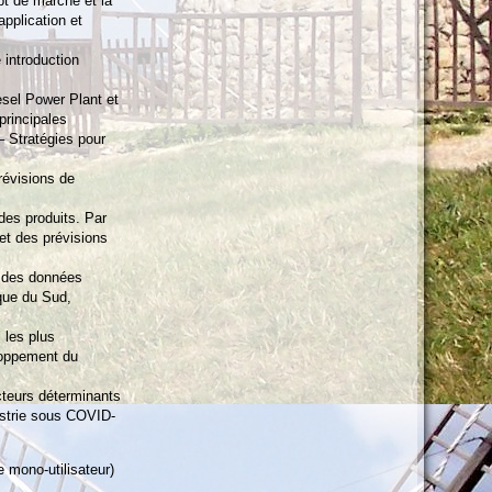
pt de marché et la
pplication et
 introduction
iesel Power Plant et
principales
– Stratégies pour
révisions de
des produits. Par
et des prévisions
s des données
que du Sud,
 les plus
loppement du
cteurs déterminants
ustrie sous COVID-
 mono-utilisateur)