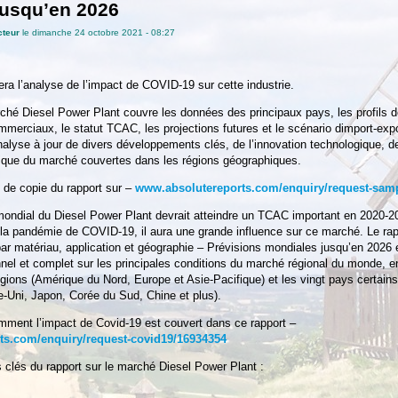
jusqu’en 2026
cteur
le dimanche 24 octobre 2021 - 08:27
tera l’analyse de l’impact de COVID-19 sur cette industrie.
rché Diesel Power Plant couvre les données des principaux pays, les profils d
merciaux, le statut TCAC, les projections futures et le scénario dimport-expo
analyse à jour de divers développements clés, de l’innovation technologique, d
mique du marché couvertes dans les régions géographiques.
de copie du rapport sur –
www.absolutereports.com/enquiry/request-sam
mondial du Diesel Power Plant devrait atteindre un TCAC important en 2020-2
la pandémie de COVID-19, il aura une grande influence sur ce marché. Le rap
ar matériau, application et géographie – Prévisions mondiales jusqu’en 2026 
nel et complet sur les principales conditions du marché régional du monde, e
régions (Amérique du Nord, Europe et Asie-Pacifique) et les vingt pays certains
Uni, Japon, Corée du Sud, Chine et plus).
ment l’impact de Covid-19 est couvert dans ce rapport –
ts.com/enquiry/request-covid19/16934354
s clés du rapport sur le marché Diesel Power Plant :