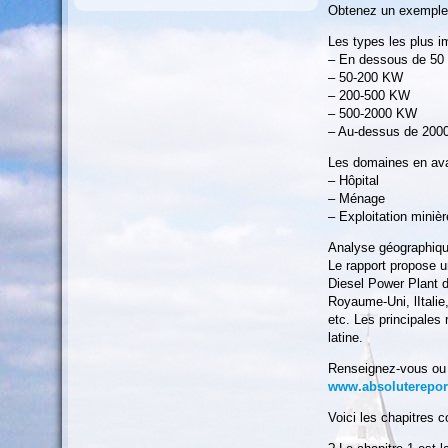
Obtenez un exemple 
Les types les plus i
– En dessous de 5
– 50-200 KW
– 200-500 KW
– 500-2000 KW
– Au-dessus de 20
Les domaines en aval
– Hôpital
– Ménage
– Exploitation minièr
Analyse géographiqu
Le rapport propose u
Diesel Power Plant d
Royaume-Uni, lItali
etc. Les principales 
latine.
Renseignez-vous ou p
www.absolutereport
Voici les chapitres 