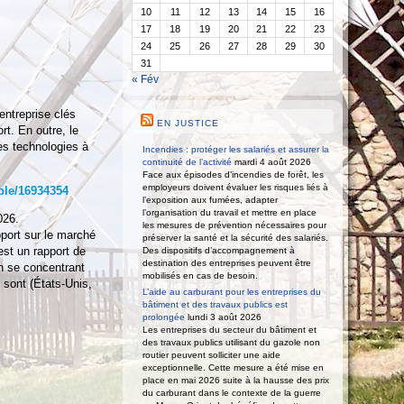
10
11
12
13
14
15
16
17
18
19
20
21
22
23
24
25
26
27
28
29
30
31
« Fév
entreprise clés
EN JUSTICE
rt. En outre, le
es technologies à
Incendies : protéger les salariés et assurer la
continuité de l’activité
mardi 4 août 2026
Face aux épisodes d’incendies de forêt, les
employeurs doivent évaluer les risques liés à
ple/16934354
l’exposition aux fumées, adapter
l’organisation du travail et mettre en place
026.
les mesures de prévention nécessaires pour
port sur le marché
préserver la santé et la sécurité des salariés.
est un rapport de
Des dispositifs d’accompagnement à
destination des entreprises peuvent être
n se concentrant
mobilisés en cas de besoin.
 sont (États-Unis,
L’aide au carburant pour les entreprises du
bâtiment et des travaux publics est
prolongée
lundi 3 août 2026
Les entreprises du secteur du bâtiment et
des travaux publics utilisant du gazole non
routier peuvent solliciter une aide
exceptionnelle. Cette mesure a été mise en
place en mai 2026 suite à la hausse des prix
du carburant dans le contexte de la guerre