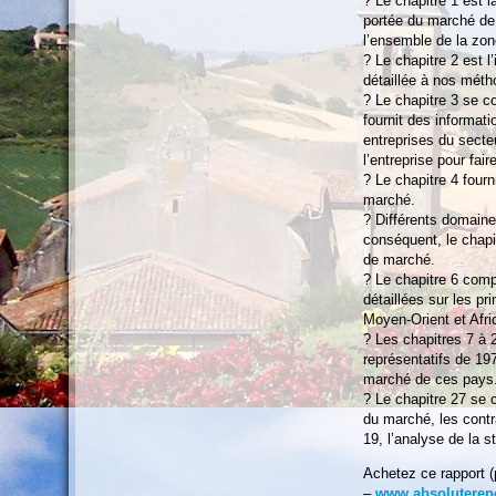
? Le chapitre 1 est 
portée du marché de 
l’ensemble de la zon
? Le chapitre 2 est 
détaillée à nos mét
? Le chapitre 3 se co
fournit des informat
entreprises du secte
l’entreprise pour fai
? Le chapitre 4 fourn
marché.
? Différents domaine
conséquent, le chapi
de marché.
? Le chapitre 6 com
détaillées sur les p
Moyen-Orient et Afri
? Les chapitres 7 à 
représentatifs de 19
marché de ces pays
? Le chapitre 27 se 
du marché, les cont
19, l’analyse de la s
Achetez ce rapport 
–
www.absoluterep