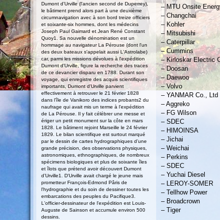
Dumont d'Urville (l'ancien second de Duperrey),
– MTU Onsite Energ
le bâtiment prend alors part à une deuxième
– Changchai
circumnavigation avec à son bord treize officiers
– Kohler
et soixante-six hommes, dont les médecins
Joseph Paul Gaimard et Jean René Constant
– Mitsubishi
Quoy1. Sa nouvelle dénomination est un
– Caterpillar
hommage au navigateur La Pérouse (dont l'un
– Cummins
des deux bateaux s'appelait aussi L'Astrolabe)
car, parmi les missions dévolues à l'expédition
– Kirloskar Electri
Dumont d'Urville, figure la recherche des traces
– Doosan
de ce devancier disparu en 1788. Durant son
– Daewoo
voyage, qui enregistre des acquis scientifiques
– Volvo
importants, Dumont d'Urville parvient
effectivement à retrouver le 21 février 1828
– YANMAR Co., Ltd
dans l’île de Vanikoro des indices probants2 du
– Aggreko
naufrage qui avait mis un terme à l'expédition
– FG Wilson
de La Pérouse. Il y fait célébrer une messe et
ériger un petit monument sur la côte en mars
– SDEC
1828. Le bâtiment rejoint Marseille le 24 février
– HIMOINSA
1829. Le bilan scientifique est surtout marqué
– Jichai
par le dessin de cartes hydrographiques d’une
– Weichai
grande précision, des observations physiques,
astronomiques, ethnographiques, de nombreux
– Perkins
spécimens biologiques et plus de soixante îles
– SDEC
et îlots que prétend avoir découvert Dumont
– Yuchai Diesel
d’Urville1. D'Urville avait chargé le jeune mais
prometteur François-Edmond Pâris de
– LEROY-SOMER
l'hydrographie et du soin de dessiner toutes les
– Tellhow Power
embarcations des peuples du Pacifique3.
– Broadcrown
L'officier-dessinateur de l'expédition est Louis-
– Tiger
Auguste de Sainson et accumule environ 500
dessins.