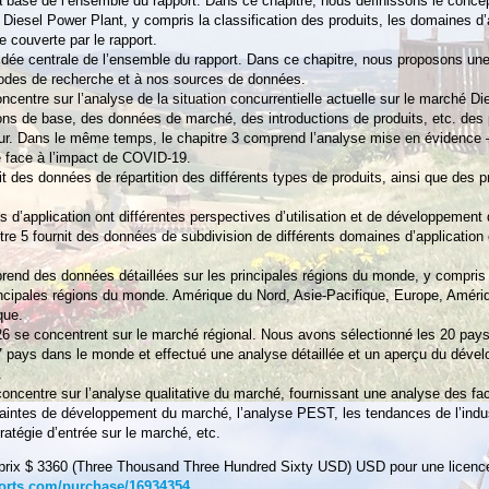
la base de l’ensemble du rapport. Dans ce chapitre, nous définissons le conce
Diesel Power Plant, y compris la classification des produits, les domaines d’a
e couverte par le rapport.
l’idée centrale de l’ensemble du rapport. Dans ce chapitre, nous proposons une
hodes de recherche et à nos sources de données.
ncentre sur l’analyse de la situation concurrentielle actuelle sur le marché D
ions de base, des données de marché, des introductions de produits, etc. des 
ur. Dans le même temps, le chapitre 3 comprend l’analyse mise en évidence 
re face à l’impact de COVID-19.
it des données de répartition des différents types de produits, ainsi que des p
s d’application ont différentes perspectives d’utilisation et de développement 
tre 5 fournit des données de subdivision de différents domaines d’application 
prend des données détaillées sur les principales régions du monde, y compri
rincipales régions du monde. Amérique du Nord, Asie-Pacifique, Europe, Améri
que.
26 se concentrent sur le marché régional. Nous avons sélectionné les 20 pays
7 pays dans le monde et effectué une analyse détaillée et un aperçu du déve
.
concentre sur l’analyse qualitative du marché, fournissant une analyse des fa
raintes de développement du marché, l’analyse PEST, les tendances de l’ind
tratégie d’entrée sur le marché, etc.
(prix $ 3360 (Three Thousand Three Hundred Sixty USD) USD pour une licence
orts.com/purchase/16934354