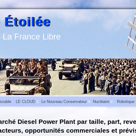
 Étoilée
 La France Libre
assable
LE CLOUD
Le Nouveau Conservateur
Nucléaire
Robotique
rché Diesel Power Plant par taille, part, rev
activité
-
L’aide au carburant pour les entreprises du bâtiment et des travaux publics
acteurs, opportunités commerciales et prévi