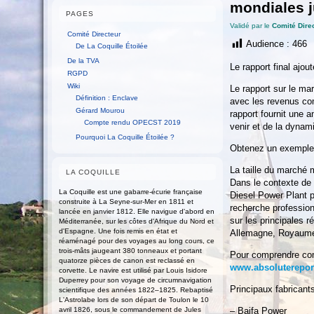
mondiales 
PAGES
Validé par le
Comité Dire
Comité Directeur
Audience :
466
De La Coquille Étoilée
De la TVA
Le rapport final ajou
RGPD
Wiki
Le rapport sur le ma
Définition : Enclave
avec les revenus com
Gérard Mourou
rapport fournit une 
Compte rendu OPECST 2019
venir et de la dyna
Pourquoi La Coquille Étoilée ?
Obtenez un exemple 
La taille du marché 
LA COQUILLE
Dans le contexte de 
La Coquille est une gabarre-écurie française
Diesel Power Plant p
construite à La Seyne-sur-Mer en 1811 et
recherche profession
lancée en janvier 1812. Elle navigue d'abord en
sur les principales 
Méditerranée, sur les côtes d'Afrique du Nord et
d'Espagne. Une fois remis en état et
Allemagne, Royaume-
réaménagé pour des voyages au long cours, ce
trois-mâts jaugeant 380 tonneaux et portant
Pour comprendre com
quatorze pièces de canon est reclassé en
www.absoluterepor
corvette. Le navire est utilisé par Louis Isidore
Duperrey pour son voyage de circumnavigation
Principaux fabricant
scientifique des années 1822–1825. Rebaptisé
L'Astrolabe lors de son départ de Toulon le 10
avril 1826, sous le commandement de Jules
– Baifa Power