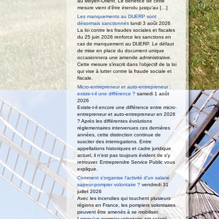
au Moyen-Orient. Le bénéfice de cette
mesure vient d’être étendu jusqu’au […]
Les manquements au DUERP sont
désormais sanctionnés
lundi 3 août 2026
La loi contre les fraudes sociales et fiscales
du 25 juin 2026 renforce les sanctions en
cas de manquement au DUERP. Le défaut
de mise en place du document unique
occasionnera une amende administrative.
Cette mesure s’inscrit dans l’objectif de la loi
qui vise à lutter contre la fraude sociale et
fiscale.
Micro-entrepreneur et auto-entrepreneur :
existe-t-il une différence ?
samedi 1 août
2026
Existe-t-il encore une différence entre micro-
entrepreneur et auto-entrepreneur en 2026
? Après les différentes évolutions
réglementaires intervenues ces dernières
années, cette distinction continue de
susciter des interrogations. Entre
appellations historiques et cadre juridique
actuel, il n’est pas toujours évident de s’y
retrouver. Entreprendre Service Public vous
explique.
Comment s’organise l’activité d’un salarié
sapeur-pompier volontaire ?
vendredi 31
juillet 2026
Avec les incendies qui touchent plusieurs
régions en France, les pompiers volontaires
peuvent être amenés à se mobiliser.
Lorsqu’un pompier volontaire est salarié,