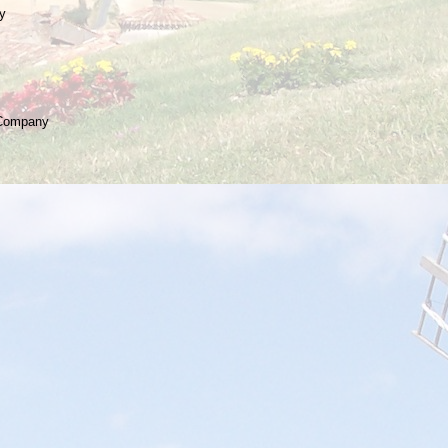
y
c Company