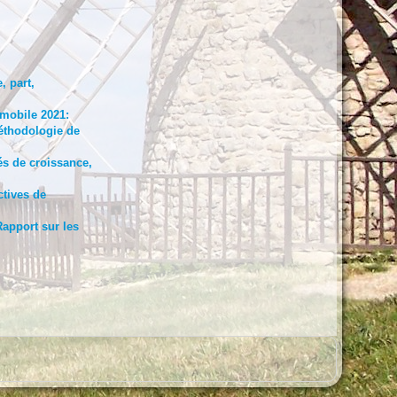
, part,
mobile 2021:
méthodologie de
és de croissance,
ctives de
apport sur les