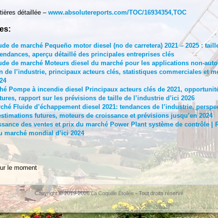
tières détaillée –
www.absolutereports.com/TOC/16934354,TOC
es:
ude de marché Pequeño motor diesel (no de carretera) 2021 – 2025 : taille
tendances, aperçu détaillé des principales entreprises clés
ude de marché Moteurs diesel du marché pour les applications non-auto
 de l’industrie, principaux acteurs clés, statistiques commerciales et 
24
hé Pompe à incendie diesel Principaux acteurs clés de 2021, opportunit
ures, rapport sur les prévisions de taille de l’industrie d’ici 2026
rché Fluide d’échappement diesel 2021: tendances de l’industrie, perspe
estimations futures, moteurs de croissance et prévisions jusqu’en 2024
ssance des ventes et prix du marché Power Plant système de contrôle | R
u marché mondial d’ici 2024
ur le moment
Copyright © 2019-2026
La Coquille Étoilée
- Tout droits réservé