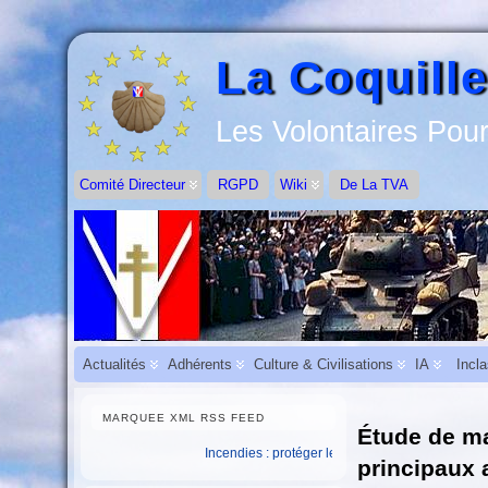
La Coquille
Les Volontaires Pour
Comité Directeur
RGPD
Wiki
De La TVA
Actualités
Adhérents
Culture & Civilisations
IA
Incl
MARQUEE XML RSS FEED
Étude de ma
Incendies : protéger les salariés et assurer la continuité de l’
principaux 