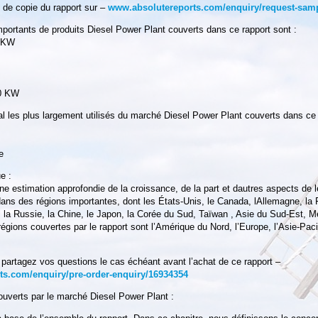
de copie du rapport sur –
www.absolutereports.com/enquiry/request-sam
mportants de produits Diesel Power Plant couverts dans ce rapport sont :
0 KW
00 KW
 les plus largement utilisés du marché Diesel Power Plant couverts dans ce 
e
e :
ne estimation approfondie de la croissance, de la part et dautres aspects de 
ans des régions importantes, dont les États-Unis, le Canada, lAllemagne, la 
e, la Russie, la Chine, le Japon, la Corée du Sud, Taïwan , Asie du Sud-Est, M
régions couvertes par le rapport sont l’Amérique du Nord, l’Europe, l’Asie-Pac
artagez vos questions le cas échéant avant l’achat de ce rapport –
s.com/enquiry/pre-order-enquiry/16934354
couverts par le marché Diesel Power Plant :