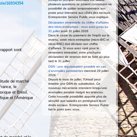
ple/16934354
plusieurs questions se posent concernant sa
possibilité de quitter temporairement son
poste pour intervenir aux côtés des secours.
Entreprendre Service Public vous explique.
Déclaration trimestrielle du chiffre d’affaires
des micro-entreprises : vous avez jusqu’au
31 juillet
jeudi 30 juillet 2026
Dans le cadre du paiement de l’impôt sur le
revenu, votre micro-entreprise (micro-BIC et
micro-BNC) doit déclarer son chiffre
d’affaires. Si vous avez opté pour le
rapport sont:
versement trimestriel, votre prochaine
déclaration de revenus doit se faire au plus
tard le 31 juillet.
DSN : une régularisation possible en cas
d’anomalies persistantes
mercredi 29 juillet
2026
Depuis le mois de juillet, l’Urssaf peut
létude de marché
émettre une DSN de substitution. Ce
France, le
nouveau mécanisme intervient lorsqu’une
exique et Brésil,
anomalies persiste malgré les relances.
Cette nouvelle possibilité apporte plus de
ifique et l’Amérique
sécurité aux salariés en protégeant leurs
droits sociaux. Entreprendre Service Public
fait le point avec vous.