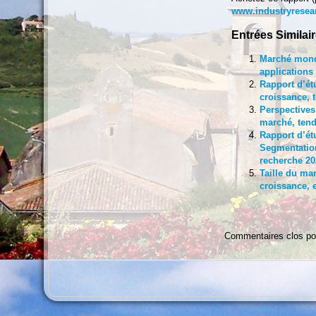
www.industryresea
Entrées Similair
Marché mondi
applications
Rapport d’ét
croissance, 
Perspectives
marché, tend
Rapport d’ét
Segmentation
recherche 20
Taille du ma
croissance, 
Commentaires clos po