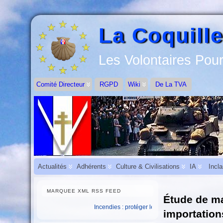
La Coquille
Les Volontaires Pour
Comité Directeur
RGPD
Wiki
De La TVA
Actualités
Adhérents
Culture & Civilisations
IA
Incl
MARQUEE XML RSS FEED
Étude de ma
Incendies : protéger les salariés et assurer la continuité de
importation