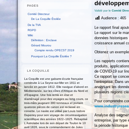
développe
PAGES
Validé par le
Comité Dire
Comité Directeur
Audience :
465
De La Coquille Étoilée
De la TVA
Le rapport final ajou
RGPD
Le rapport sur le ma
Wiki
données historiques e
Définition : Enclave
croissance annuel co
Gérard Mourou
Compte rendu OPECST 2019
Obtenez un exemple 
Pourquoi La Coquille Étoilée ?
Les rapports contie
produits, application
LA COQUILLE
de COVID-19 sur lind
Ce rapport se concen
La Coquille est une gabarre-écurie française
l’entreprise. Dans u
construite à La Seyne-sur-Mer en 1811 et
analysant les donnée
lancée en janvier 1812. Elle navigue d'abord en
Méditerranée, sur les côtes d'Afrique du Nord et
plusieurs régions cl
d'Espagne. Une fois remis en état et
réaménagé pour des voyages au long cours, ce
Pour comprendre com
trois-mâts jaugeant 380 tonneaux et portant
www.industryresear
quatorze pièces de canon est reclassé en
corvette. Le navire est utilisé par Louis Isidore
Analyse des segment
Duperrey pour son voyage de circumnavigation
scientifique des années 1822–1825. Rebaptisé
entreprise, par type 
L'Astrolabe lors de son départ de Toulon le 10
la période historiqu
avril 1826, sous le commandement de Jules