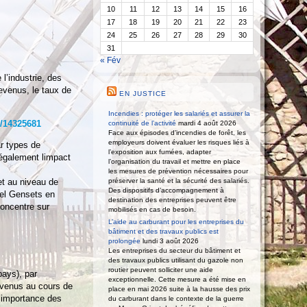
10
11
12
13
14
15
16
17
18
19
20
21
22
23
24
25
26
27
28
29
30
31
« Fév
l’industrie, des
revenus, le taux de
EN JUSTICE
Incendies : protéger les salariés et assurer la
/14325681
continuité de l’activité
mardi 4 août 2026
Face aux épisodes d’incendies de forêt, les
employeurs doivent évaluer les risques liés à
r types de
l’exposition aux fumées, adapter
 également limpact
l’organisation du travail et mettre en place
les mesures de prévention nécessaires pour
et au niveau de
préserver la santé et la sécurité des salariés.
Des dispositifs d’accompagnement à
sel Gensets en
destination des entreprises peuvent être
concentre sur
mobilisés en cas de besoin.
L’aide au carburant pour les entreprises du
bâtiment et des travaux publics est
prolongée
lundi 3 août 2026
Les entreprises du secteur du bâtiment et
des travaux publics utilisant du gazole non
routier peuvent solliciter une aide
ays), par
exceptionnelle. Cette mesure a été mise en
revenus au cours de
place en mai 2026 suite à la hausse des prix
l’importance des
du carburant dans le contexte de la guerre