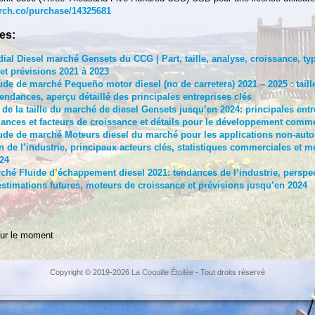
rch.co/purchase/14325681
es:
al Diesel marché Gensets du CCG | Part, taille, analyse, croissance, typ
 et prévisions 2021 à 2023
ude de marché Pequeño motor diesel (no de carretera) 2021 – 2025 : taille
tendances, aperçu détaillé des principales entreprises clés
 de la taille du marché de diesel Gensets jusqu’en 2024: principales ent
ances et facteurs de croissance et détails pour le développement comme
ude de marché Moteurs diesel du marché pour les applications non-auto
 de l’industrie, principaux acteurs clés, statistiques commerciales et 
24
rché Fluide d’échappement diesel 2021: tendances de l’industrie, perspe
estimations futures, moteurs de croissance et prévisions jusqu’en 2024
ur le moment
Copyright © 2019-2026
La Coquille Étoilée
- Tout droits réservé