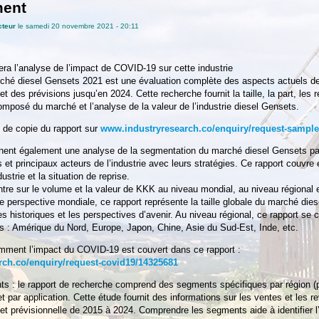
ment
cteur
le samedi 20 novembre 2021 - 20:11
tera l’analyse de l’impact de COVID-19 sur cette industrie
rché diesel Gensets 2021 est une évaluation complète des aspects actuels de 
t des prévisions jusqu’en 2024. Cette recherche fournit la taille, la part, les 
mposé du marché et l’analyse de la valeur de l’industrie diesel Gensets.
de copie du rapport sur
www.industryresearch.co/enquiry/request-sample
nnent également une analyse de la segmentation du marché diesel Gensets pa
s et principaux acteurs de l’industrie avec leurs stratégies. Ce rapport couvre
ustrie et la situation de reprise.
tre sur le volume et la valeur de KKK au niveau mondial, au niveau régional 
ne perspective mondiale, ce rapport représente la taille globale du marché die
s historiques et les perspectives d’avenir. Au niveau régional, ce rapport se 
és : Amérique du Nord, Europe, Japon, Chine, Asie du Sud-Est, Inde, etc.
ment l’impact du COVID-19 est couvert dans ce rapport :
ch.co/enquiry/request-covid19/14325681
s : le rapport de recherche comprend des segments spécifiques par région (p
et par application. Cette étude fournit des informations sur les ventes et les 
e et prévisionnelle de 2015 à 2024. Comprendre les segments aide à identifier 