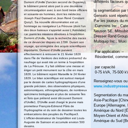
différents facteurs q
Dumont d'Urville (l'ancien second de Duperrey),
le bâtiment prend alors part à une deuxième
la segmentation par 
circumnavigation avec à son bord treize officiers
et soixante-six hommes, dont les médecins
Gensets sont réperto
Joseph Paul Gaimard et Jean René Constant
Par les joueurs du m
Quoy1. Sa nouvelle dénomination est un
Cummins Inc., Cater
hommage au navigateur La Pérouse (dont l'un
des deux bateaux s'appelait aussi L'Astrolabe)
Neuson SE, Mitsubish
car, parmi les missions dévolues à l'expédition
Dresser Rand Group,
Dumont d'Urville, figure la recherche des traces
Multiquip Inc., Wuxi
de ce devancier disparu en 1788. Durant son
voyage, qui enregistre des acquis scientifiques
importants, Dumont d'Urville parvient
Par application: –
effectivement à retrouver le 21 février 1828
Résidentiel, commerc
dans l’île de Vanikoro des indices probants2 du
naufrage qui avait mis un terme à l'expédition
de La Pérouse. Il y fait célébrer une messe et
par capacité
ériger un petit monument sur la côte en mars
0-75 kVA, 75-500 k
1828. Le bâtiment rejoint Marseille le 24 février
1829. Le bilan scientifique est surtout marqué
Renseignez-vous ou p
par le dessin de cartes hydrographiques d’une
www.industryresear
grande précision, des observations physiques,
astronomiques, ethnographiques, de nombreux
spécimens biologiques et plus de soixante îles
Segmentation du mar
et îlots que prétend avoir découvert Dumont
Asie-Pacifique [Chin
d’Urville1. D'Urville avait chargé le jeune mais
Europe [Allemagne, 
prometteur François-Edmond Pâris de
Amérique du Nord [É
l'hydrographie et du soin de dessiner toutes les
embarcations des peuples du Pacifique3.
Moyen-Orient et Afri
L'officier-dessinateur de l'expédition est Louis-
Amérique du Sud [Bré
Auguste de Sainson et accumule environ 500
dessins.