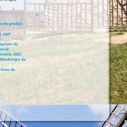
e de produit,
, part,
reprises du
rcial
mobile 2021:
méthodologie de
ctives de