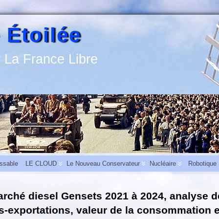
 Étoilée
 La France Libre
assable
LE CLOUD
Le Nouveau Conservateur
Nucléaire
Robotique
rché diesel Gensets 2021 à 2024, analyse d
 l’activité
-
L’aide au carburant pour les entreprises du bâtiment et des travaux publ
s-exportations, valeur de la consommation 