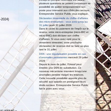
plusieurs questions se posent concernant sa
possibilité de quitter temporairement son
poste pour intervenir aux côtés des secours.
Entreprendre Service Public vous explique.
Déclaration trimestrielle du chiffre d’affaires
-2024)
des micro-entreprises : vous avez jusqu’au
31 juillet
jeudi 30 juillet 2026
Dans le cadre du paiement de l’impôt sur le
revenu, votre micro-entreprise (micro-BIC et
micro-BNC) doit déclarer son chiffre
d’affaires. Si vous avez opté pour le
versement trimestriel, votre prochaine
déclaration de revenus doit se faire au plus
tard le 31 juillet.
DSN : une régularisation possible en cas
d’anomalies persistantes
mercredi 29 juillet
2026
Depuis le mois de juillet, l’Urssaf peut
émettre une DSN de substitution. Ce
nouveau mécanisme intervient lorsqu’une
anomalies persiste malgré les relances.
Cette nouvelle possibilité apporte plus de
sécurité aux salariés en protégeant leurs
droits sociaux. Entreprendre Service Public
fait le point avec vous.
ur unique) –