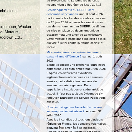
au Moyen-Orient. Le bénéfice de cette
mesure vient d’être étendu jusqu’au […]
Les manquements au DUERP sont
rché diesel
désormais sanctionnés
lundi 3 août 2026
La loi contre les fraudes sociales et fiscales
du 25 juin 2026 renforce les sanctions en
orporation, Wacker
cas de manquement au DUERP. Le défaut
de mise en place du document unique
td. Moteurs,
occasionnera une amende administrative.
adcrown Ltd.,
Cette mesure s’inscrit dans l’objectif de la loi
qui vise à lutter contre la fraude sociale et
fiscale.
Micro-entrepreneur et auto-entrepreneur :
existe-t-il une différence ?
samedi 1 août
2026
Existe-t-il encore une différence entre micro-
entrepreneur et auto-entrepreneur en 2026
? Après les différentes évolutions
réglementaires intervenues ces dernières
années, cette distinction continue de
susciter des interrogations. Entre
appellations historiques et cadre juridique
actuel, il n’est pas toujours évident de s’y
retrouver. Entreprendre Service Public vous
explique.
Comment s’organise l’activité d’un salarié
sapeur-pompier volontaire ?
vendredi 31
juillet 2026
Avec les incendies qui touchent plusieurs
régions en France, les pompiers volontaires
peuvent être amenés à se mobiliser.
Lorsqu’un pompier volontaire est salarié,