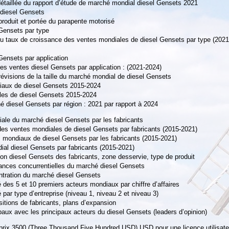
étaillée du rapport d’étude de marché mondial diesel Gensets 2021
diesel Gensets
produit et portée du parapente motorisé
Gensets par type
u taux de croissance des ventes mondiales de diesel Gensets par type (2021
Gensets par application
s ventes diesel Gensets par application : (2021-2024)
révisions de la taille du marché mondial de diesel Gensets
iaux de diesel Gensets 2015-2024
les de diesel Gensets 2015-2024
hé diesel Gensets par région : 2021 par rapport à 2024
ale du marché diesel Gensets par les fabricants
des ventes mondiales de diesel Gensets par fabricants (2015-2021)
 mondiaux de diesel Gensets par les fabricants (2015-2021)
al diesel Gensets par fabricants (2015-2021)
tion diesel Gensets des fabricants, zone desservie, type de produit
dances concurrentielles du marché diesel Gensets
ntration du marché diesel Gensets
 des 5 et 10 premiers acteurs mondiaux par chiffre d’affaires
 par type d’entreprise (niveau 1, niveau 2 et niveau 3)
sitions de fabricants, plans d’expansion
ipaux avec les principaux acteurs du diesel Gensets (leaders d’opinion)
prix 3500 (Three Thousand Five Hundred USD) USD pour une licence utilisate