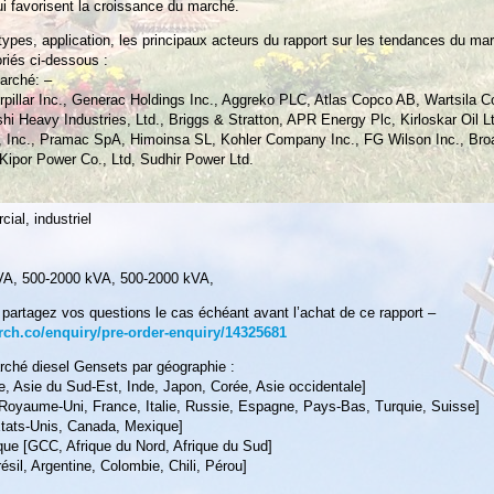
ui favorisent la croissance du marché.
types, application, les principaux acteurs du rapport sur les tendances du ma
riés ci-dessous :
arché: –
pillar Inc., Generac Holdings Inc., Aggreko PLC, Atlas Copco AB, Wartsila C
i Heavy Industries, Ltd., Briggs & Stratton, APR Energy Plc, Kirloskar Oil L
 Inc., Pramac SpA, Himoinsa SL, Kohler Company Inc., FG Wilson Inc., Bro
 Kipor Power Co., Ltd, Sudhir Power Ltd.
ial, industriel
VA, 500-2000 kVA, 500-2000 kVA,
artagez vos questions le cas échéant avant l’achat de ce rapport –
ch.co/enquiry/pre-order-enquiry/14325681
ché diesel Gensets par géographie :
e, Asie du Sud-Est, Inde, Japon, Corée, Asie occidentale]
Royaume-Uni, France, Italie, Russie, Espagne, Pays-Bas, Turquie, Suisse]
tats-Unis, Canada, Mexique]
que [GCC, Afrique du Nord, Afrique du Sud]
sil, Argentine, Colombie, Chili, Pérou]